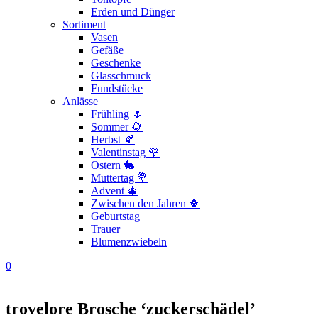
Erden und Dünger
Sortiment
Vasen
Gefäße
Geschenke
Glasschmuck
Fundstücke
Anlässe
Frühling 🌷
Sommer 🌻
Herbst 🍂
Valentinstag 🌹
Ostern 🐇
Muttertag 💐
Advent 🎄
Zwischen den Jahren 🍀
Geburtstag
Trauer
Blumenzwiebeln
0
trovelore Brosche ‘zuckerschädel’