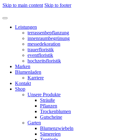
Skip to main content
Skip to footer
Leistungen
terrassenbepflanzung
innenraumbegrünung
messedekoration
trauerfloristik
eventfloristik
hochzeitsfloristik
Marken
Blumenladen
Karriere
Kontakt
Shop
Unsere Produkte
Sträuße
Pflanzen
Trockenblumen
Gutscheine
Garten
Blumenzwiebeln
Sämereien
Tontöpfe