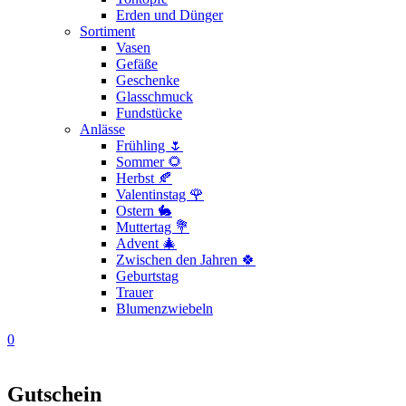
Erden und Dünger
Sortiment
Vasen
Gefäße
Geschenke
Glasschmuck
Fundstücke
Anlässe
Frühling 🌷
Sommer 🌻
Herbst 🍂
Valentinstag 🌹
Ostern 🐇
Muttertag 💐
Advent 🎄
Zwischen den Jahren 🍀
Geburtstag
Trauer
Blumenzwiebeln
0
Gutschein