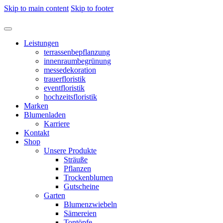
Skip to main content
Skip to footer
Leistungen
terrassenbepflanzung
innenraumbegrünung
messedekoration
trauerfloristik
eventfloristik
hochzeitsfloristik
Marken
Blumenladen
Karriere
Kontakt
Shop
Unsere Produkte
Sträuße
Pflanzen
Trockenblumen
Gutscheine
Garten
Blumenzwiebeln
Sämereien
Tontöpfe