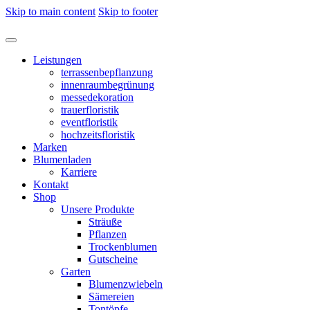
Skip to main content
Skip to footer
Leistungen
terrassenbepflanzung
innenraumbegrünung
messedekoration
trauerfloristik
eventfloristik
hochzeitsfloristik
Marken
Blumenladen
Karriere
Kontakt
Shop
Unsere Produkte
Sträuße
Pflanzen
Trockenblumen
Gutscheine
Garten
Blumenzwiebeln
Sämereien
Tontöpfe