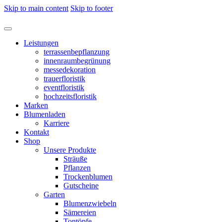
Skip to main content
Skip to footer
Leistungen
terrassenbepflanzung
innenraumbegrünung
messedekoration
trauerfloristik
eventfloristik
hochzeitsfloristik
Marken
Blumenladen
Karriere
Kontakt
Shop
Unsere Produkte
Sträuße
Pflanzen
Trockenblumen
Gutscheine
Garten
Blumenzwiebeln
Sämereien
Tontöpfe