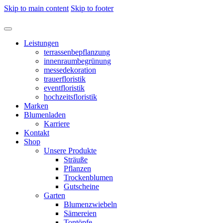
Skip to main content
Skip to footer
Leistungen
terrassenbepflanzung
innenraumbegrünung
messedekoration
trauerfloristik
eventfloristik
hochzeitsfloristik
Marken
Blumenladen
Karriere
Kontakt
Shop
Unsere Produkte
Sträuße
Pflanzen
Trockenblumen
Gutscheine
Garten
Blumenzwiebeln
Sämereien
Tontöpfe