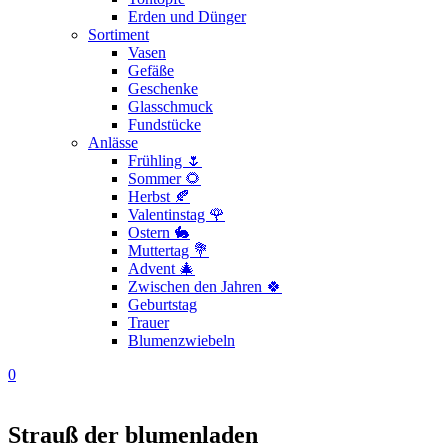
Erden und Dünger
Sortiment
Vasen
Gefäße
Geschenke
Glasschmuck
Fundstücke
Anlässe
Frühling 🌷
Sommer 🌻
Herbst 🍂
Valentinstag 🌹
Ostern 🐇
Muttertag 💐
Advent 🎄
Zwischen den Jahren 🍀
Geburtstag
Trauer
Blumenzwiebeln
0
Strauß der blumenladen