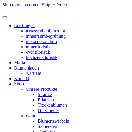
Skip to main content
Skip to footer
Leistungen
terrassenbepflanzung
innenraumbegrünung
messedekoration
trauerfloristik
eventfloristik
hochzeitsfloristik
Marken
Blumenladen
Karriere
Kontakt
Shop
Unsere Produkte
Sträuße
Pflanzen
Trockenblumen
Gutscheine
Garten
Blumenzwiebeln
Sämereien
Tontöpfe