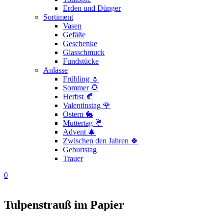
Erden und Dünger
Sortiment
Vasen
Gefäße
Geschenke
Glasschmuck
Fundstücke
Anlässe
Frühling 🌷
Sommer 🌻
Herbst 🍂
Valentinstag 🌹
Ostern 🐇
Muttertag 💐
Advent 🎄
Zwischen den Jahren 🍀
Geburtstag
Trauer
0
Tulpenstrauß im Papier