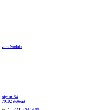
zum Produkt
olgastr. 54
70182 stuttgart
telefon:
0711 / 24 14 66