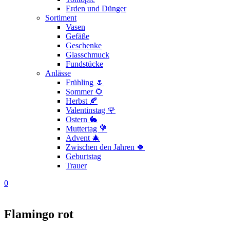
Erden und Dünger
Sortiment
Vasen
Gefäße
Geschenke
Glasschmuck
Fundstücke
Anlässe
Frühling 🌷
Sommer 🌻
Herbst 🍂
Valentinstag 🌹
Ostern 🐇
Muttertag 💐
Advent 🎄
Zwischen den Jahren 🍀
Geburtstag
Trauer
0
Flamingo rot