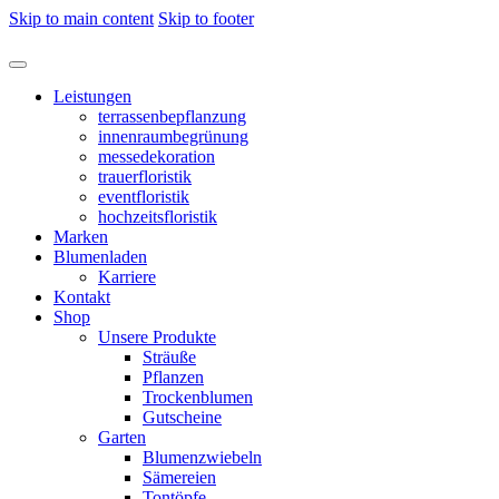
Skip to main content
Skip to footer
Leistungen
terrassenbepflanzung
innenraumbegrünung
messedekoration
trauerfloristik
eventfloristik
hochzeitsfloristik
Marken
Blumenladen
Karriere
Kontakt
Shop
Unsere Produkte
Sträuße
Pflanzen
Trockenblumen
Gutscheine
Garten
Blumenzwiebeln
Sämereien
Tontöpfe