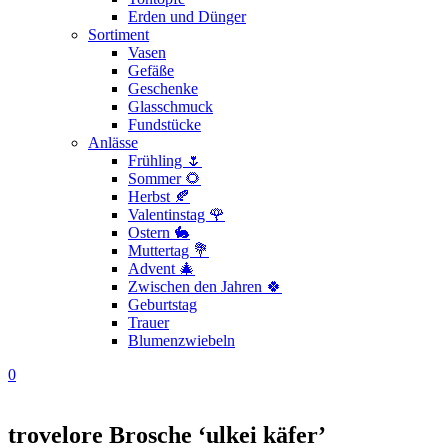
Erden und Dünger
Sortiment
Vasen
Gefäße
Geschenke
Glasschmuck
Fundstücke
Anlässe
Frühling 🌷
Sommer 🌻
Herbst 🍂
Valentinstag 🌹
Ostern 🐇
Muttertag 💐
Advent 🎄
Zwischen den Jahren 🍀
Geburtstag
Trauer
Blumenzwiebeln
0
trovelore Brosche ‘ulkei käfer’