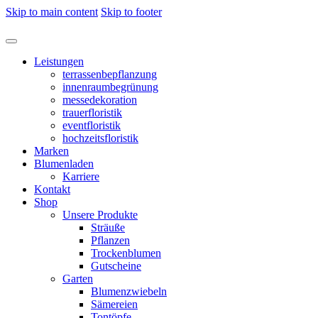
Skip to main content
Skip to footer
Leistungen
terrassenbepflanzung
innenraumbegrünung
messedekoration
trauerfloristik
eventfloristik
hochzeitsfloristik
Marken
Blumenladen
Karriere
Kontakt
Shop
Unsere Produkte
Sträuße
Pflanzen
Trockenblumen
Gutscheine
Garten
Blumenzwiebeln
Sämereien
Tontöpfe