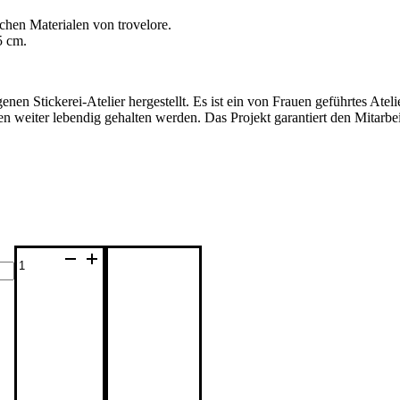
ichen Materialen von trovelore.
5 cm.
n Stickerei-Atelier hergestellt. Es ist ein von Frauen geführtes Atel
en weiter lebendig gehalten werden. Das Projekt garantiert den Mitarb
trovelore
Brosche
'flaming
heart'
Menge