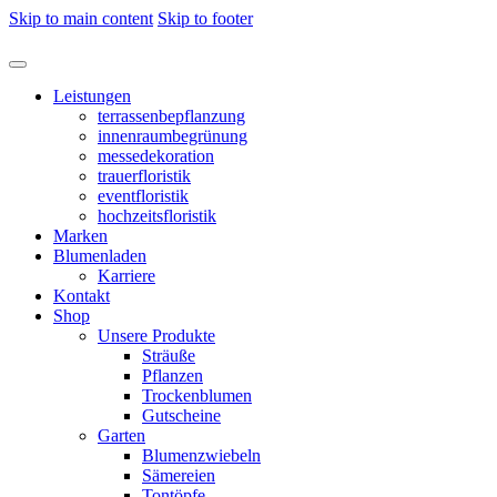
Skip to main content
Skip to footer
Leistungen
terrassenbepflanzung
innenraumbegrünung
messedekoration
trauerfloristik
eventfloristik
hochzeitsfloristik
Marken
Blumenladen
Karriere
Kontakt
Shop
Unsere Produkte
Sträuße
Pflanzen
Trockenblumen
Gutscheine
Garten
Blumenzwiebeln
Sämereien
Tontöpfe