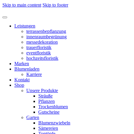
Skip to main content
Skip to footer
Leistungen
terrassenbepflanzung
innenraumbegrünung
messedekoration
trauerfloristik
eventfloristik
hochzeitsfloristik
Marken
Blumenladen
Karriere
Kontakt
Shop
Unsere Produkte
Sträuße
Pflanzen
Trockenblumen
Gutscheine
Garten
Blumenzwiebeln
Sämereien
Tontöpfe