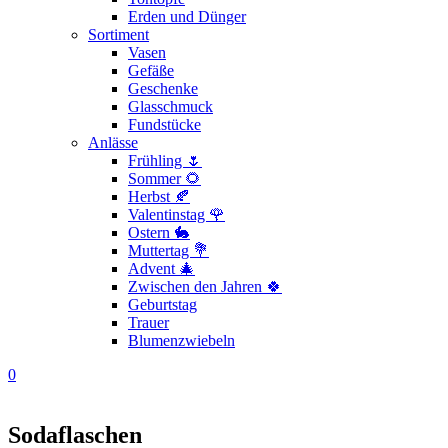
Erden und Dünger
Sortiment
Vasen
Gefäße
Geschenke
Glasschmuck
Fundstücke
Anlässe
Frühling 🌷
Sommer 🌻
Herbst 🍂
Valentinstag 🌹
Ostern 🐇
Muttertag 💐
Advent 🎄
Zwischen den Jahren 🍀
Geburtstag
Trauer
Blumenzwiebeln
0
Sodaflaschen