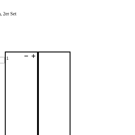
, 2er Set
Sodaflaschen
Menge