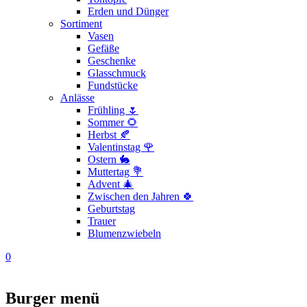
Erden und Dünger
Sortiment
Vasen
Gefäße
Geschenke
Glasschmuck
Fundstücke
Anlässe
Frühling 🌷
Sommer 🌻
Herbst 🍂
Valentinstag 🌹
Ostern 🐇
Muttertag 💐
Advent 🎄
Zwischen den Jahren 🍀
Geburtstag
Trauer
Blumenzwiebeln
0
Burger menü