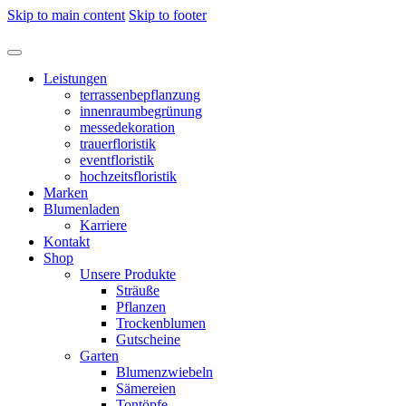
Skip to main content
Skip to footer
Leistungen
terrassenbepflanzung
innenraumbegrünung
messedekoration
trauerfloristik
eventfloristik
hochzeitsfloristik
Marken
Blumenladen
Karriere
Kontakt
Shop
Unsere Produkte
Sträuße
Pflanzen
Trockenblumen
Gutscheine
Garten
Blumenzwiebeln
Sämereien
Tontöpfe