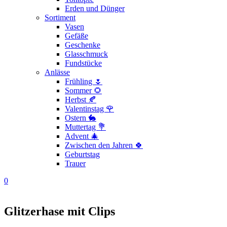
Erden und Dünger
Sortiment
Vasen
Gefäße
Geschenke
Glasschmuck
Fundstücke
Anlässe
Frühling 🌷
Sommer 🌻
Herbst 🍂
Valentinstag 🌹
Ostern 🐇
Muttertag 💐
Advent 🎄
Zwischen den Jahren 🍀
Geburtstag
Trauer
0
Glitzerhase mit Clips