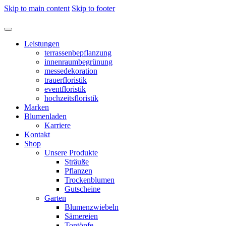
Skip to main content
Skip to footer
Leistungen
terrassenbepflanzung
innenraumbegrünung
messedekoration
trauerfloristik
eventfloristik
hochzeitsfloristik
Marken
Blumenladen
Karriere
Kontakt
Shop
Unsere Produkte
Sträuße
Pflanzen
Trockenblumen
Gutscheine
Garten
Blumenzwiebeln
Sämereien
Tontöpfe