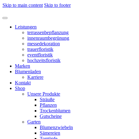
Skip to main content
Skip to footer
Leistungen
terrassenbepflanzung
innenraumbegrünung
messedekoration
trauerfloristik
eventfloristik
hochzeitsfloristik
Marken
Blumenladen
Karriere
Kontakt
Shop
Unsere Produkte
Sträuße
Pflanzen
Trockenblumen
Gutscheine
Garten
Blumenzwiebeln
Sämereien
Tontöpfe