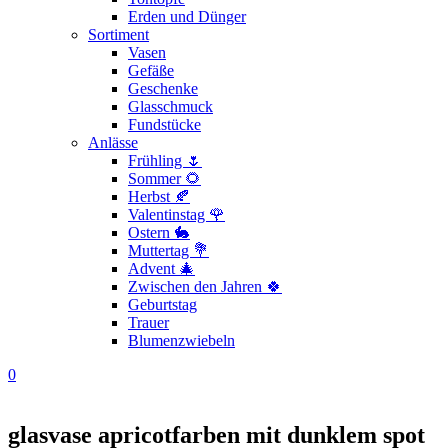
Erden und Dünger
Sortiment
Vasen
Gefäße
Geschenke
Glasschmuck
Fundstücke
Anlässe
Frühling 🌷
Sommer 🌻
Herbst 🍂
Valentinstag 🌹
Ostern 🐇
Muttertag 💐
Advent 🎄
Zwischen den Jahren 🍀
Geburtstag
Trauer
Blumenzwiebeln
0
glasvase apricotfarben mit dunklem spot