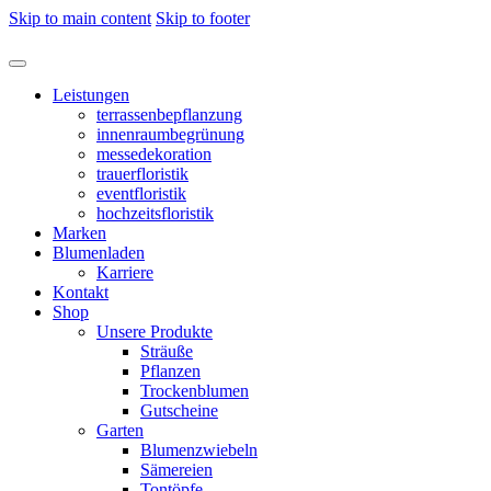
Skip to main content
Skip to footer
Leistungen
terrassenbepflanzung
innenraumbegrünung
messedekoration
trauerfloristik
eventfloristik
hochzeitsfloristik
Marken
Blumenladen
Karriere
Kontakt
Shop
Unsere Produkte
Sträuße
Pflanzen
Trockenblumen
Gutscheine
Garten
Blumenzwiebeln
Sämereien
Tontöpfe