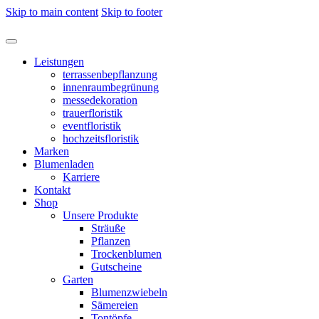
Skip to main content
Skip to footer
Leistungen
terrassenbepflanzung
innenraumbegrünung
messedekoration
trauerfloristik
eventfloristik
hochzeitsfloristik
Marken
Blumenladen
Karriere
Kontakt
Shop
Unsere Produkte
Sträuße
Pflanzen
Trockenblumen
Gutscheine
Garten
Blumenzwiebeln
Sämereien
Tontöpfe