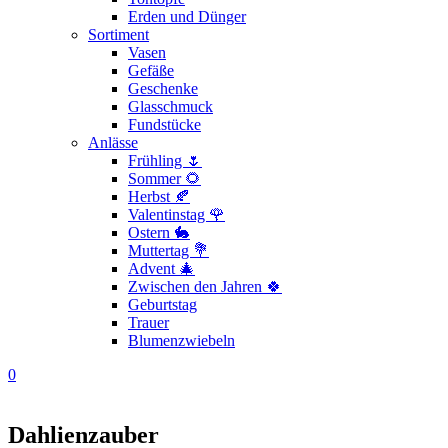
Erden und Dünger
Sortiment
Vasen
Gefäße
Geschenke
Glasschmuck
Fundstücke
Anlässe
Frühling 🌷
Sommer 🌻
Herbst 🍂
Valentinstag 🌹
Ostern 🐇
Muttertag 💐
Advent 🎄
Zwischen den Jahren 🍀
Geburtstag
Trauer
Blumenzwiebeln
0
Dahlienzauber