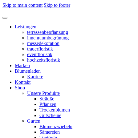
Skip to main content
Skip to footer
Leistungen
terrassenbepflanzung
innenraumbegrünung
messedekoration
trauerfloristik
eventfloristik
hochzeitsfloristik
Marken
Blumenladen
Karriere
Kontakt
Shop
Unsere Produkte
Sträuße
Pflanzen
Trockenblumen
Gutscheine
Garten
Blumenzwiebeln
Sämereien
Tontöpfe