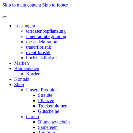
Skip to main content
Skip to footer
Leistungen
terrassenbepflanzung
innenraumbegrünung
messedekoration
trauerfloristik
eventfloristik
hochzeitsfloristik
Marken
Blumenladen
Karriere
Kontakt
Shop
Unsere Produkte
Sträuße
Pflanzen
Trockenblumen
Gutscheine
Garten
Blumenzwiebeln
Sämereien
Tontöpfe