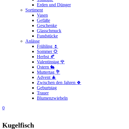
Erden und Dünger
Sortiment
Vasen
Gefäße
Geschenke
Glasschmuck
Fundstücke
Anlässe
Frühling 🌷
Sommer 🌻
Herbst 🍂
Valentinstag 🌹
Ostern 🐇
Muttertag 💐
Advent 🎄
Zwischen den Jahren 🍀
Geburtstag
Trauer
Blumenzwiebeln
0
Kugelfisch