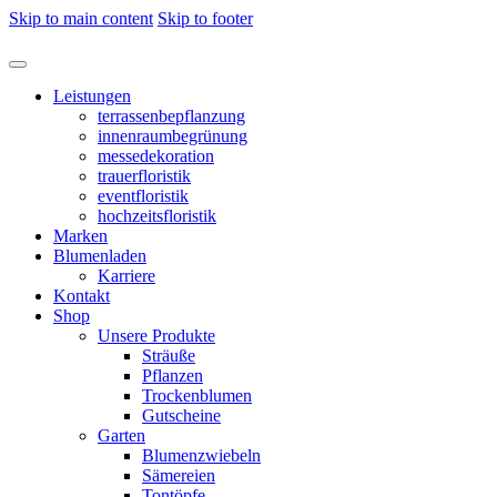
Skip to main content
Skip to footer
Leistungen
terrassenbepflanzung
innenraumbegrünung
messedekoration
trauerfloristik
eventfloristik
hochzeitsfloristik
Marken
Blumenladen
Karriere
Kontakt
Shop
Unsere Produkte
Sträuße
Pflanzen
Trockenblumen
Gutscheine
Garten
Blumenzwiebeln
Sämereien
Tontöpfe