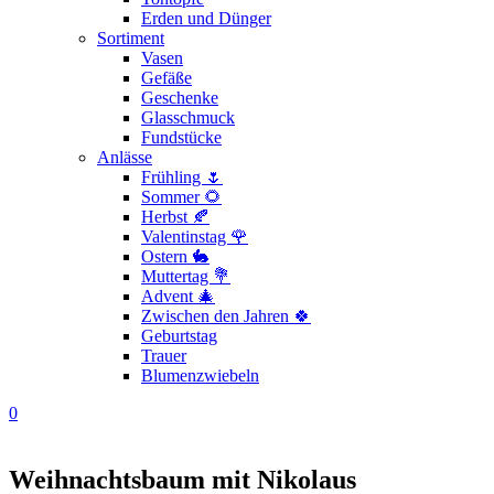
Erden und Dünger
Sortiment
Vasen
Gefäße
Geschenke
Glasschmuck
Fundstücke
Anlässe
Frühling 🌷
Sommer 🌻
Herbst 🍂
Valentinstag 🌹
Ostern 🐇
Muttertag 💐
Advent 🎄
Zwischen den Jahren 🍀
Geburtstag
Trauer
Blumenzwiebeln
0
Weihnachtsbaum mit Nikolaus