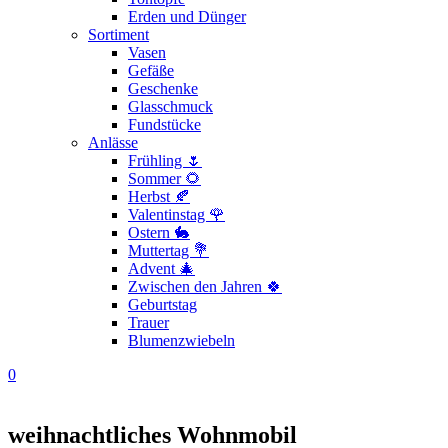
Erden und Dünger
Sortiment
Vasen
Gefäße
Geschenke
Glasschmuck
Fundstücke
Anlässe
Frühling 🌷
Sommer 🌻
Herbst 🍂
Valentinstag 🌹
Ostern 🐇
Muttertag 💐
Advent 🎄
Zwischen den Jahren 🍀
Geburtstag
Trauer
Blumenzwiebeln
0
weihnachtliches Wohnmobil