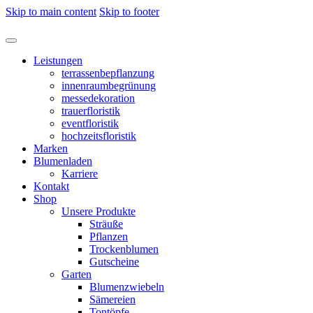
Skip to main content
Skip to footer
Leistungen
terrassenbepflanzung
innenraumbegrünung
messedekoration
trauerfloristik
eventfloristik
hochzeitsfloristik
Marken
Blumenladen
Karriere
Kontakt
Shop
Unsere Produkte
Sträuße
Pflanzen
Trockenblumen
Gutscheine
Garten
Blumenzwiebeln
Sämereien
Tontöpfe