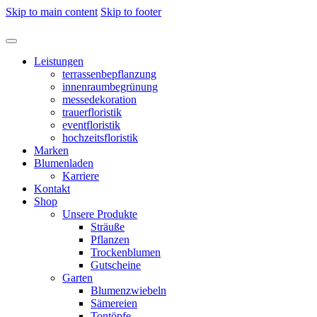
Skip to main content
Skip to footer
Leistungen
terrassenbepflanzung
innenraumbegrünung
messedekoration
trauerfloristik
eventfloristik
hochzeitsfloristik
Marken
Blumenladen
Karriere
Kontakt
Shop
Unsere Produkte
Sträuße
Pflanzen
Trockenblumen
Gutscheine
Garten
Blumenzwiebeln
Sämereien
Tontöpfe