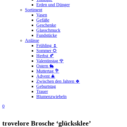
Erden und Dünger
Sortiment
Vasen
Gefäße
Geschenke
Glasschmuck
Fundstücke
Anlässe
Frühling 🌷
Sommer 🌻
Herbst 🍂
Valentinstag 🌹
Ostern 🐇
Muttertag 💐
Advent 🎄
Zwischen den Jahren 🍀
Geburtstag
Trauer
Blumenzwiebeln
0
trovelore Brosche ‘glücksklee’