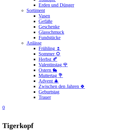
Erden und Dünger
Sortiment
Vasen
Gefäße
Geschenke
Glasschmuck
Fundstücke
Anlässe
Frühling 🌷
Sommer 🌻
Herbst 🍂
Valentinstag 🌹
Ostern 🐇
Muttertag 💐
Advent 🎄
Zwischen den Jahren 🍀
Geburtstag
Trauer
0
Tigerkopf