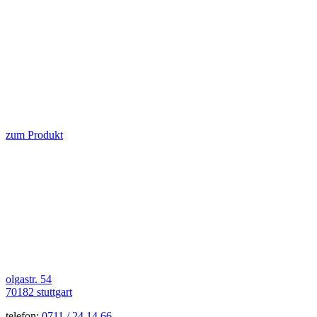
zum Produkt
olgastr. 54
70182 stuttgart
telefon:
0711 / 24 14 66