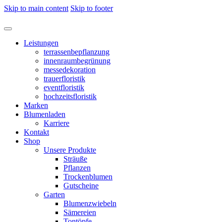
Skip to main content
Skip to footer
Leistungen
terrassenbepflanzung
innenraumbegrünung
messedekoration
trauerfloristik
eventfloristik
hochzeitsfloristik
Marken
Blumenladen
Karriere
Kontakt
Shop
Unsere Produkte
Sträuße
Pflanzen
Trockenblumen
Gutscheine
Garten
Blumenzwiebeln
Sämereien
Tontöpfe