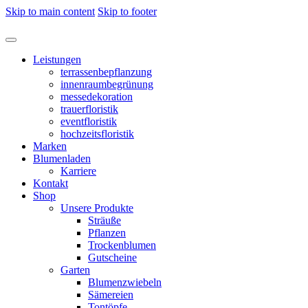
Skip to main content
Skip to footer
Leistungen
terrassenbepflanzung
innenraumbegrünung
messedekoration
trauerfloristik
eventfloristik
hochzeitsfloristik
Marken
Blumenladen
Karriere
Kontakt
Shop
Unsere Produkte
Sträuße
Pflanzen
Trockenblumen
Gutscheine
Garten
Blumenzwiebeln
Sämereien
Tontöpfe