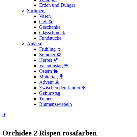
Erden und Dünger
Sortiment
Vasen
Gefäße
Geschenke
Glasschmuck
Fundstücke
Anlässe
Frühling 🌷
Sommer 🌻
Herbst 🍂
Valentinstag 🌹
Ostern 🐇
Muttertag 💐
Advent 🎄
Zwischen den Jahren 🍀
Geburtstag
Trauer
Blumenzwiebeln
0
Orchidee 2 Rispen rosafarben