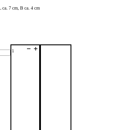
 ca. 7 cm, B ca. 4 cm
Nikolausstiefel
Menge