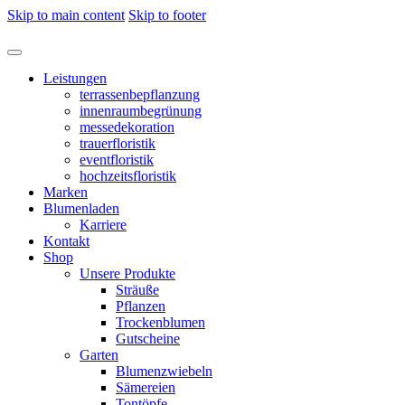
Skip to main content
Skip to footer
Leistungen
terrassenbepflanzung
innenraumbegrünung
messedekoration
trauerfloristik
eventfloristik
hochzeitsfloristik
Marken
Blumenladen
Karriere
Kontakt
Shop
Unsere Produkte
Sträuße
Pflanzen
Trockenblumen
Gutscheine
Garten
Blumenzwiebeln
Sämereien
Tontöpfe