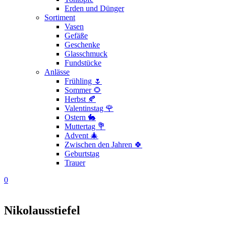
Erden und Dünger
Sortiment
Vasen
Gefäße
Geschenke
Glasschmuck
Fundstücke
Anlässe
Frühling 🌷
Sommer 🌻
Herbst 🍂
Valentinstag 🌹
Ostern 🐇
Muttertag 💐
Advent 🎄
Zwischen den Jahren 🍀
Geburtstag
Trauer
0
Nikolausstiefel