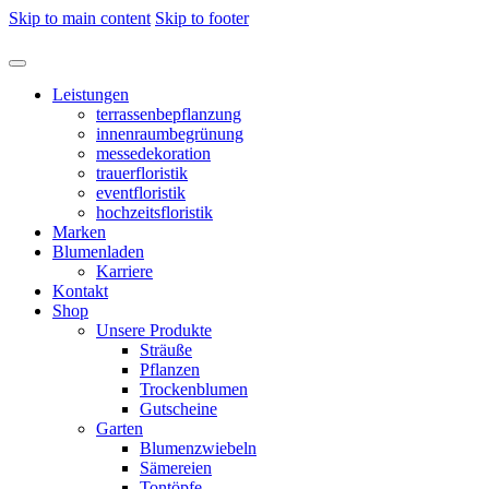
Skip to main content
Skip to footer
Leistungen
terrassenbepflanzung
innenraumbegrünung
messedekoration
trauerfloristik
eventfloristik
hochzeitsfloristik
Marken
Blumenladen
Karriere
Kontakt
Shop
Unsere Produkte
Sträuße
Pflanzen
Trockenblumen
Gutscheine
Garten
Blumenzwiebeln
Sämereien
Tontöpfe