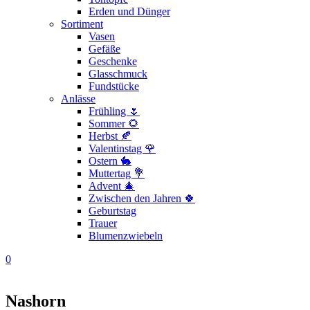
Erden und Dünger
Sortiment
Vasen
Gefäße
Geschenke
Glasschmuck
Fundstücke
Anlässe
Frühling 🌷
Sommer 🌻
Herbst 🍂
Valentinstag 🌹
Ostern 🐇
Muttertag 💐
Advent 🎄
Zwischen den Jahren 🍀
Geburtstag
Trauer
Blumenzwiebeln
0
Nashorn