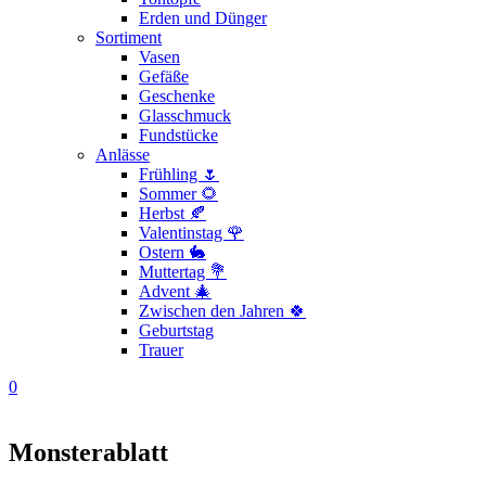
Erden und Dünger
Sortiment
Vasen
Gefäße
Geschenke
Glasschmuck
Fundstücke
Anlässe
Frühling 🌷
Sommer 🌻
Herbst 🍂
Valentinstag 🌹
Ostern 🐇
Muttertag 💐
Advent 🎄
Zwischen den Jahren 🍀
Geburtstag
Trauer
0
Monsterablatt