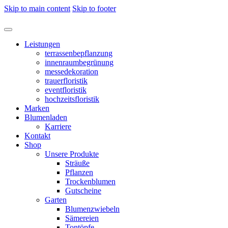
Skip to main content
Skip to footer
Leistungen
terrassenbepflanzung
innenraumbegrünung
messedekoration
trauerfloristik
eventfloristik
hochzeitsfloristik
Marken
Blumenladen
Karriere
Kontakt
Shop
Unsere Produkte
Sträuße
Pflanzen
Trockenblumen
Gutscheine
Garten
Blumenzwiebeln
Sämereien
Tontöpfe