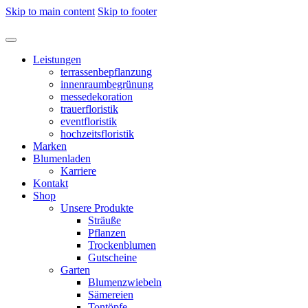
Skip to main content
Skip to footer
Leistungen
terrassenbepflanzung
innenraumbegrünung
messedekoration
trauerfloristik
eventfloristik
hochzeitsfloristik
Marken
Blumenladen
Karriere
Kontakt
Shop
Unsere Produkte
Sträuße
Pflanzen
Trockenblumen
Gutscheine
Garten
Blumenzwiebeln
Sämereien
Tontöpfe