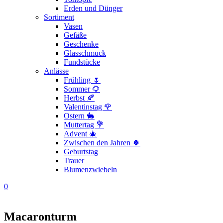
Erden und Dünger
Sortiment
Vasen
Gefäße
Geschenke
Glasschmuck
Fundstücke
Anlässe
Frühling 🌷
Sommer 🌻
Herbst 🍂
Valentinstag 🌹
Ostern 🐇
Muttertag 💐
Advent 🎄
Zwischen den Jahren 🍀
Geburtstag
Trauer
Blumenzwiebeln
0
Macaronturm