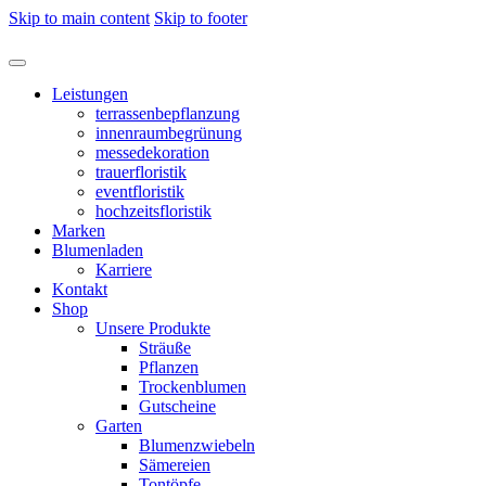
Skip to main content
Skip to footer
Leistungen
terrassenbepflanzung
innenraumbegrünung
messedekoration
trauerfloristik
eventfloristik
hochzeitsfloristik
Marken
Blumenladen
Karriere
Kontakt
Shop
Unsere Produkte
Sträuße
Pflanzen
Trockenblumen
Gutscheine
Garten
Blumenzwiebeln
Sämereien
Tontöpfe