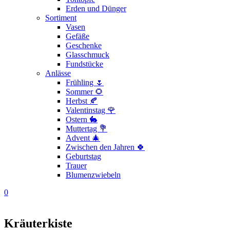
Erden und Dünger
Sortiment
Vasen
Gefäße
Geschenke
Glasschmuck
Fundstücke
Anlässe
Frühling 🌷
Sommer 🌻
Herbst 🍂
Valentinstag 🌹
Ostern 🐇
Muttertag 💐
Advent 🎄
Zwischen den Jahren 🍀
Geburtstag
Trauer
Blumenzwiebeln
0
Kräuterkiste