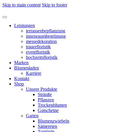
Skip to main content
Skip to footer
Leistungen
terrassenbepflanzung
innenraumbegrünung
messedekoration
trauerfloristik
eventfloristik
hochzeitsfloristik
Marken
Blumenladen
Karriere
Kontakt
Shop
Unsere Produkte
Sträuße
Pflanzen
Trockenblumen
Gutscheine
Garten
Blumenzwiebeln
Sämereien
Tontöpfe