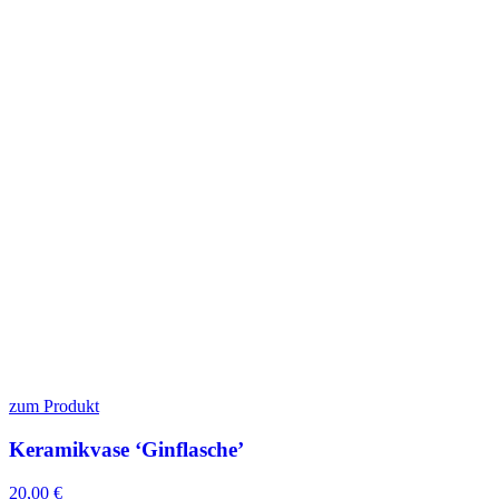
zum Produkt
Keramikvase ‘Ginflasche’
20,00
€