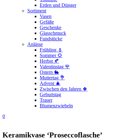
Erden und Dünger
Sortiment
Vasen
Gefäße
Geschenke
Glasschmuck
Fundstücke
Anlässe
Frühling 🌷
Sommer 🌻
Herbst 🍂
Valentinstag 🌹
Ostern 🐇
Muttertag 💐
Advent 🎄
Zwischen den Jahren 🍀
Geburtstag
Trauer
Blumenzwiebeln
0
Keramikvase ‘Proseccoflasche’