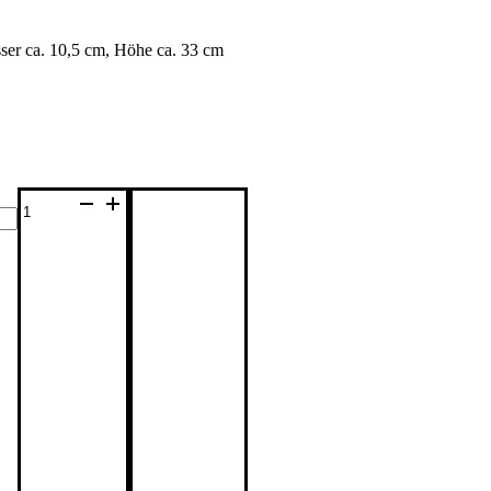
sser ca. 10,5 cm, Höhe ca. 33 cm
Keramikvase
'Proseccoflasche'
Menge