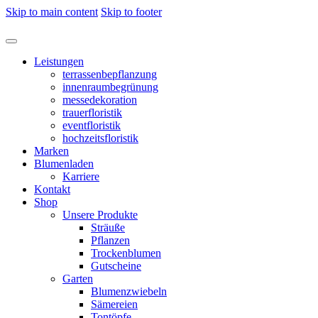
Skip to main content
Skip to footer
Leistungen
terrassenbepflanzung
innenraumbegrünung
messedekoration
trauerfloristik
eventfloristik
hochzeitsfloristik
Marken
Blumenladen
Karriere
Kontakt
Shop
Unsere Produkte
Sträuße
Pflanzen
Trockenblumen
Gutscheine
Garten
Blumenzwiebeln
Sämereien
Tontöpfe