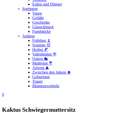
Erden und Dünger
Sortiment
Vasen
Gefäße
Geschenke
Glasschmuck
Fundstücke
Anlässe
Frühling 🌷
Sommer 🌻
Herbst 🍂
Valentinstag 🌹
Ostern 🐇
Muttertag 💐
Advent 🎄
Zwischen den Jahren 🍀
Geburtstag
Trauer
Blumenzwiebeln
0
Kaktus Schwiegermuttersitz