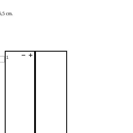
6,5 cm.
Henry
Dean
kleine
Glasvase
blaugrün
Menge