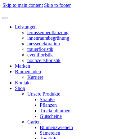
Skip to main content
Skip to footer
Leistungen
terrassenbepflanzung
innenraumbegrünung
messedekoration
trauerfloristik
eventfloristik
hochzeitsfloristik
Marken
Blumenladen
Karriere
Kontakt
Shop
Unsere Produkte
Sträuße
Pflanzen
Trockenblumen
Gutscheine
Garten
Blumenzwiebeln
Sämereien
Tontöpfe