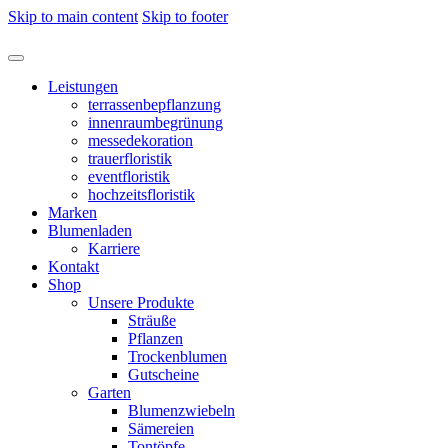
Skip to main content
Skip to footer
Leistungen
terrassenbepflanzung
innenraumbegrünung
messedekoration
trauerfloristik
eventfloristik
hochzeitsfloristik
Marken
Blumenladen
Karriere
Kontakt
Shop
Unsere Produkte
Sträuße
Pflanzen
Trockenblumen
Gutscheine
Garten
Blumenzwiebeln
Sämereien
Tontöpfe