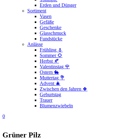
Erden und Dünger
Sortiment
Vasen
Gefäße
Geschenke
Glasschmuck
Fundstücke
Anlässe
Frühling 🌷
Sommer 🌻
Herbst 🍂
Valentinstag 🌹
Ostern 🐇
Muttertag 💐
Advent 🎄
Zwischen den Jahren 🍀
Geburtstag
Trauer
Blumenzwiebeln
0
Grüner Pilz