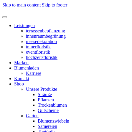
Skip to main content
Skip to footer
Leistungen
terrassenbepflanzung
innenraumbegrünung
messedekoration
trauerfloristik
eventfloristik
hochzeitsfloristik
Marken
Blumenladen
Karriere
Kontakt
Shop
Unsere Produkte
Sträuße
Pflanzen
Trockenblumen
Gutscheine
Garten
Blumenzwiebeln
Sämereien
Tontöpfe