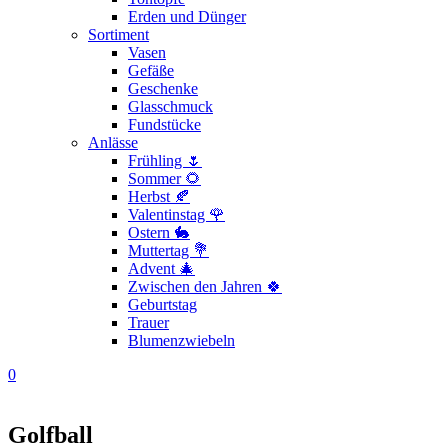
Erden und Dünger
Sortiment
Vasen
Gefäße
Geschenke
Glasschmuck
Fundstücke
Anlässe
Frühling 🌷
Sommer 🌻
Herbst 🍂
Valentinstag 🌹
Ostern 🐇
Muttertag 💐
Advent 🎄
Zwischen den Jahren 🍀
Geburtstag
Trauer
Blumenzwiebeln
0
Golfball