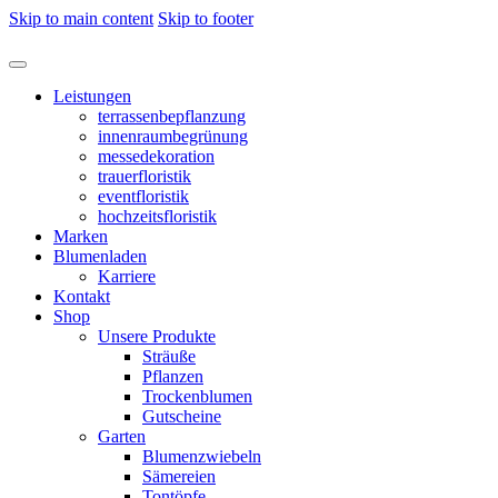
Skip to main content
Skip to footer
Leistungen
terrassenbepflanzung
innenraumbegrünung
messedekoration
trauerfloristik
eventfloristik
hochzeitsfloristik
Marken
Blumenladen
Karriere
Kontakt
Shop
Unsere Produkte
Sträuße
Pflanzen
Trockenblumen
Gutscheine
Garten
Blumenzwiebeln
Sämereien
Tontöpfe