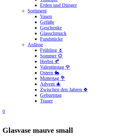
Erden und Dünger
Sortiment
Vasen
Gefäße
Geschenke
Glasschmuck
Fundstücke
Anlässe
Frühling 🌷
Sommer 🌻
Herbst 🍂
Valentinstag 🌹
Ostern 🐇
Muttertag 💐
Advent 🎄
Zwischen den Jahren 🍀
Geburtstag
Trauer
0
Glasvase mauve small