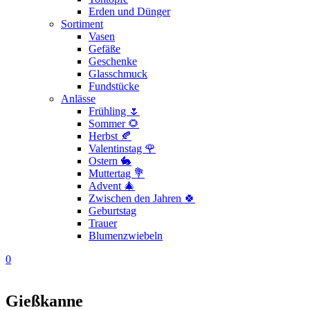
Erden und Dünger
Sortiment
Vasen
Gefäße
Geschenke
Glasschmuck
Fundstücke
Anlässe
Frühling 🌷
Sommer 🌻
Herbst 🍂
Valentinstag 🌹
Ostern 🐇
Muttertag 💐
Advent 🎄
Zwischen den Jahren 🍀
Geburtstag
Trauer
Blumenzwiebeln
0
Gießkanne