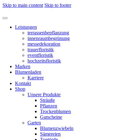
Skip to main content
Skip to footer
Leistungen
terrassenbepflanzung
innenraumbegrünung
messedekoration
trauerfloristik
eventfloristik
hochzeitsfloristik
Marken
Blumenladen
Karriere
Kontakt
Shop
Unsere Produkte
Sträuße
Pflanzen
Trockenblumen
Gutscheine
Garten
Blumenzwiebeln
Sämereien
Tontöpfe