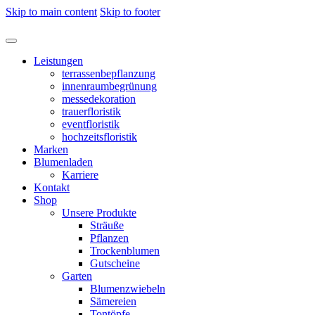
Skip to main content
Skip to footer
Leistungen
terrassenbepflanzung
innenraumbegrünung
messedekoration
trauerfloristik
eventfloristik
hochzeitsfloristik
Marken
Blumenladen
Karriere
Kontakt
Shop
Unsere Produkte
Sträuße
Pflanzen
Trockenblumen
Gutscheine
Garten
Blumenzwiebeln
Sämereien
Tontöpfe