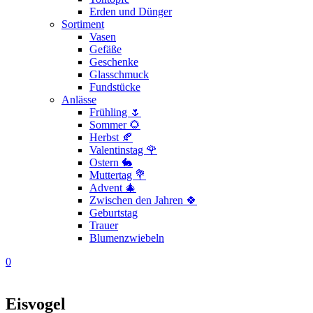
Erden und Dünger
Sortiment
Vasen
Gefäße
Geschenke
Glasschmuck
Fundstücke
Anlässe
Frühling 🌷
Sommer 🌻
Herbst 🍂
Valentinstag 🌹
Ostern 🐇
Muttertag 💐
Advent 🎄
Zwischen den Jahren 🍀
Geburtstag
Trauer
Blumenzwiebeln
0
Eisvogel