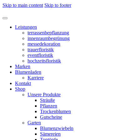
Skip to main content
Skip to footer
Leistungen
terrassenbepflanzung
innenraumbegrünung
messedekoration
trauerfloristik
eventfloristik
hochzeitsfloristik
Marken
Blumenladen
Karriere
Kontakt
Shop
Unsere Produkte
Sträuße
Pflanzen
Trockenblumen
Gutscheine
Garten
Blumenzwiebeln
Sämereien
Tontöpfe