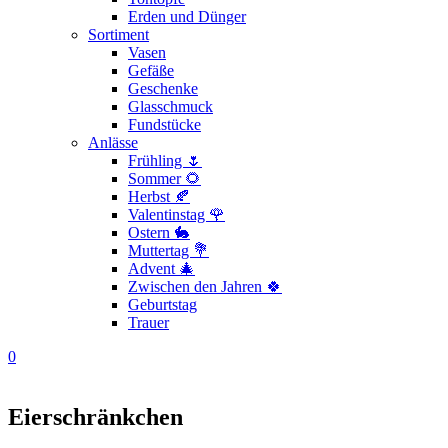
Erden und Dünger
Sortiment
Vasen
Gefäße
Geschenke
Glasschmuck
Fundstücke
Anlässe
Frühling 🌷
Sommer 🌻
Herbst 🍂
Valentinstag 🌹
Ostern 🐇
Muttertag 💐
Advent 🎄
Zwischen den Jahren 🍀
Geburtstag
Trauer
0
Eierschränkchen