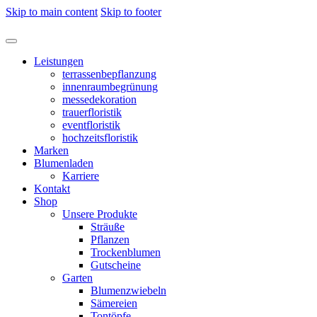
Skip to main content
Skip to footer
Leistungen
terrassenbepflanzung
innenraumbegrünung
messedekoration
trauerfloristik
eventfloristik
hochzeitsfloristik
Marken
Blumenladen
Karriere
Kontakt
Shop
Unsere Produkte
Sträuße
Pflanzen
Trockenblumen
Gutscheine
Garten
Blumenzwiebeln
Sämereien
Tontöpfe