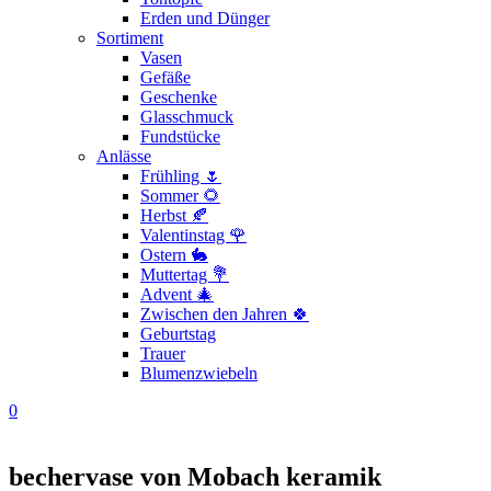
Erden und Dünger
Sortiment
Vasen
Gefäße
Geschenke
Glasschmuck
Fundstücke
Anlässe
Frühling 🌷
Sommer 🌻
Herbst 🍂
Valentinstag 🌹
Ostern 🐇
Muttertag 💐
Advent 🎄
Zwischen den Jahren 🍀
Geburtstag
Trauer
Blumenzwiebeln
0
bechervase von Mobach keramik