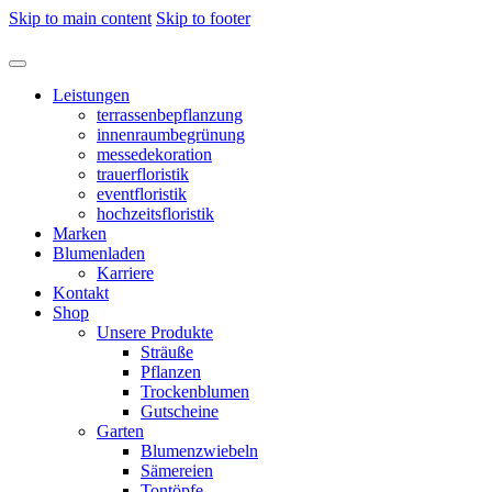
Skip to main content
Skip to footer
Leistungen
terrassenbepflanzung
innenraumbegrünung
messedekoration
trauerfloristik
eventfloristik
hochzeitsfloristik
Marken
Blumenladen
Karriere
Kontakt
Shop
Unsere Produkte
Sträuße
Pflanzen
Trockenblumen
Gutscheine
Garten
Blumenzwiebeln
Sämereien
Tontöpfe